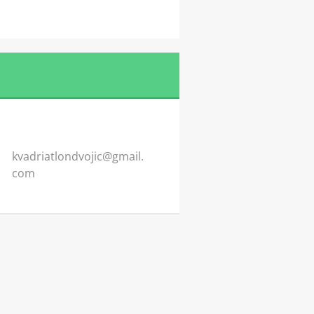
kvadriat
londvoji
c@gmail.
com