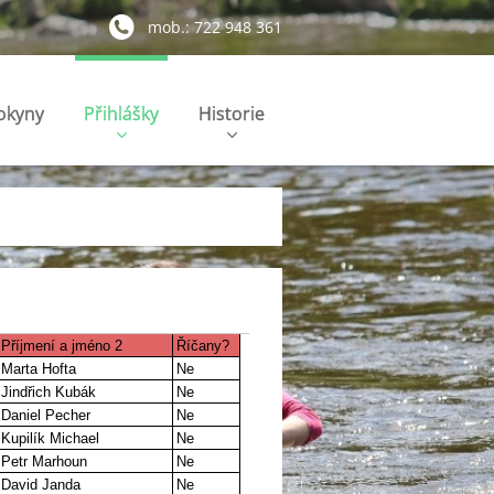
mob.: 722 948 361
pokyny
Přihlášky
Historie