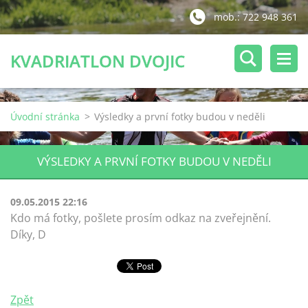
mob.: 722 948 361
KVADRIATLON DVOJIC
Úvodní stránka
>
Výsledky a první fotky budou v neděli
VÝSLEDKY A PRVNÍ FOTKY BUDOU V NEDĚLI
09.05.2015 22:16
Kdo má fotky, pošlete prosím odkaz na zveřejnění.
Díky, D
Zpět