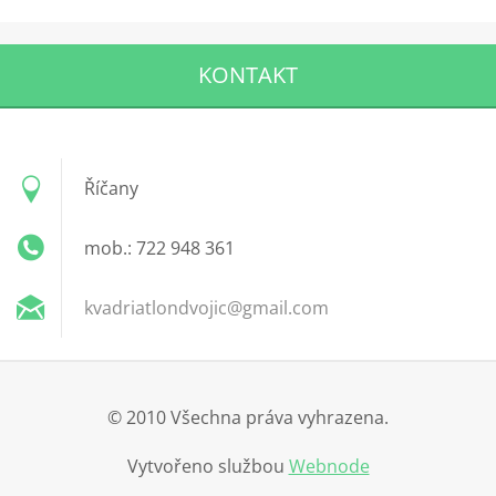
KONTAKT
Říčany
mob.: 722 948 361
kvadriat
londvoji
c@gmail.
com
© 2010 Všechna práva vyhrazena.
Vytvořeno službou
Webnode