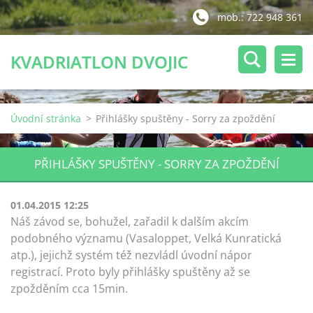
mob.: 722 948 361
KVADRIATLON DVOJIC
Úvodní stránka
>
Přihlášky spuštěny - Sorry za zpoždění
PŘIHLÁŠKY SPUŠTĚNY - SORRY ZA ZPOŽDĚNÍ
01.04.2015 12:25
Náš závod se, bohužel, zařadil k dalším akcím
podobného významu (Vasaloppet, Velká Kunratická
atp.), jejichž systém též nezvládl úvodní nápor
registrací. Proto byly přihlášky spuštěny až se
zpožděním cca 15min.