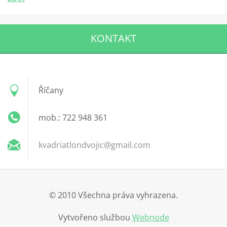
KONTAKT
Říčany
mob.: 722 948 361
kvadriat
londvoji
c@gmail.
com
© 2010 Všechna práva vyhrazena.
Vytvořeno službou
Webnode