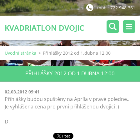
mob.: 722 948 361
KVADRIATLON DVOJIC
Úvodní stránka
>
Přihlášky 2012 od 1.dubna 12:00
PŘIHLÁŠKY 2012 OD 1.DUBNA 12:00
02.03.2012 09:41
Přihlášky budou spuštěny na Apríla v pravé poledne...
Je vyhlášena cena pro první přihlášenou dvojici :)
D.