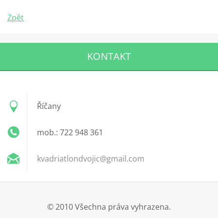
Zpět
KONTAKT
Říčany
mob.: 722 948 361
kvadriat
londvoji
c@gmail.
com
© 2010 Všechna práva vyhrazena.