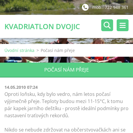
mob.: 722 948 361
KVADRIATLON DVOJIC
Úvodní stránka
>
Počasí nám přeje
POČASÍ NÁM PŘEJE
14.05.2010 07:24
Oproti loňsku, kdy bylo vedro, nám letos počasí
výjimečně přeje. Teploty budou mezi 11-15°C, k tomu
pár kapek jarního deštíku - prostě ideální podmínky pro
nastavení traťových rekordů.
Nikdo se nebude zdržovat na občerstvovačkách ani se