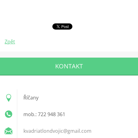
Zpět
KONTAKT
Říčany
mob.: 722 948 361
kvadriat
londvoji
c@gmail.
com