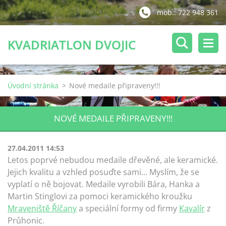
mob.: 722 948 361
KVADRIATLON DVOJIC
Úvodní stránka
>
Nové medaile připraveny!!!
NOVÉ MEDAILE PŘIPRAVENY!!!
27.04.2011 14:53
Letos poprvé nebudou medaile dřevěné, ale keramické.
Jejich kvalitu a vzhled posuďte sami... Myslím, že se
vyplatí o ně bojovat. Medaile vyrobili Bára, Hanka a
Martin Stinglovi za pomoci keramického kroužku
Mraveniště Říčany
a speciální formy od firmy
Kavalír
z
Průhonic.