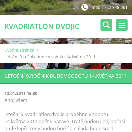
mob.: 722 948 361
KVADRIATLON DVOJIC
Úvodní stránka
>
Letošní 9.ročník bude v sobotu 14.května 2011
LETOŠNÍ 9.ROČNÍK BUDE V SOBOTU 14.KVĚTNA 2011
12.01.2011 15:30
Ahoj všem,
letošní 9.Kvadriatlon dvojic proběhne v sobotu
14.května 2011 opět v Sázavě. Tratě budou jiné, počasí
bude lepší, ceny budou horší a nálada bude snad