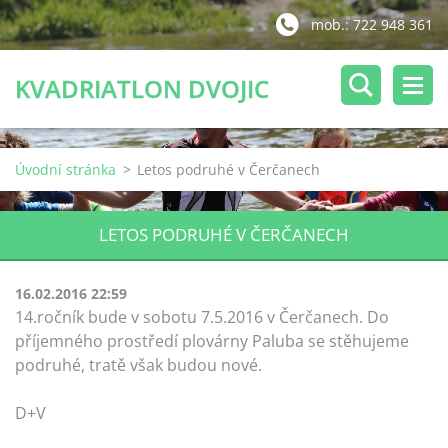
mob.: 722 948 361
KVADRIATLON DVOJIC
Úvodní stránka
>
Letos podruhé v Čerčanech
LETOS PODRUHÉ V ČERČANECH
16.02.2016 22:59
14.ročník bude v sobotu 7.5.2016 v Čerčanech. Do
příjemného prostředí plovárny Paluba se stěhujeme
podruhé, tratě však budou nové.
D+V