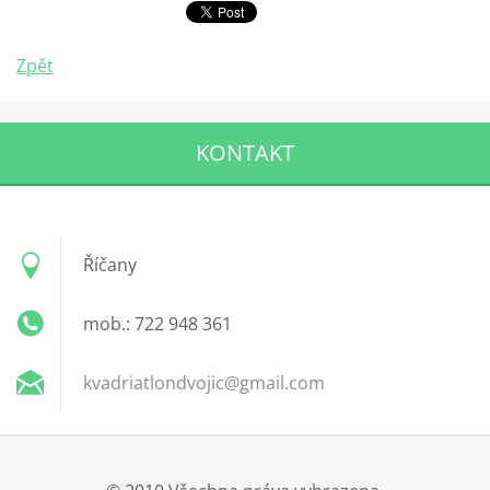
Zpět
KONTAKT
Říčany
mob.: 722 948 361
kvadriat
londvoji
c@gmail.
com